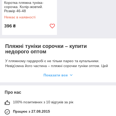
Коротка пляжна туніка-
сорочка. Колір-жовтий.
Розмір 46-48
Немає в наявності
396
₴
Пляжні туніки сорочки – купити
недорого оптом
У пляжному гардеробі є не тільки парео та купальники.
Невід'ємна його частина – пляжні сорочки туніки оптом. Цей
вид пляжного одягу дуже популярний. Для пошиття виробів
Показати все
використовуються натуральні, легкі та повітропроникні
тканини – в них не гаряче навіть у найспекотніший день літа.
Купити туніки сорочки пляжні опт можна в різних фасонах та
кольорах за доступною ціною.
Про нас
100% позитивних з 10 відгуків за рік
Працює з 27.08.2015