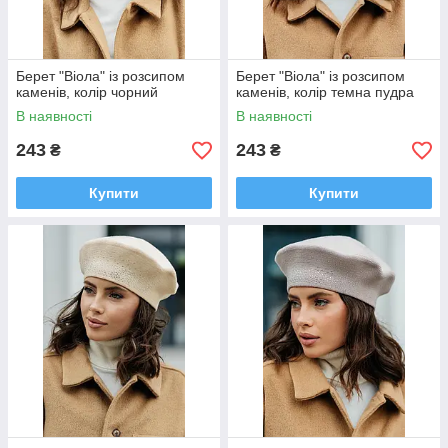
Берет "Віола" із розсипом
Берет "Віола" із розсипом
каменів, колір чорний
каменів, колір темна пудра
В наявності
В наявності
243
243
₴
₴
Купити
Купити