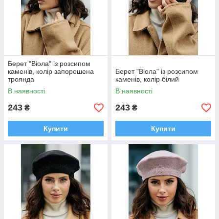
Берет "Віола" із розсипом
каменів, колір запорошена
Берет "Віола" із розсипом
троянда
каменів, колір білий
В наявності
В наявності
243
243
₴
₴
Купити
Купити