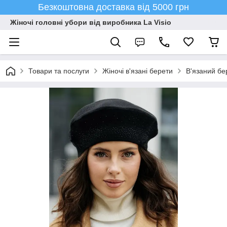
Безкоштовна доставка від 5000 грн
Жіночі головні убори від виробника La Visio
Товари та послуги
Жіночі в'язані берети
В'язаний бе