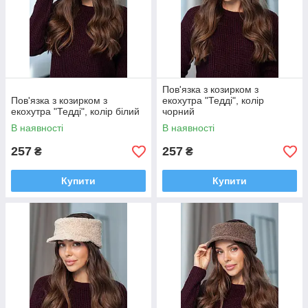
Пов'язка з козирком з
Пов'язка з козирком з
екохутра "Тедді", колір
екохутра "Тедді", колір білий
чорний
В наявності
В наявності
257
257
₴
₴
Купити
Купити