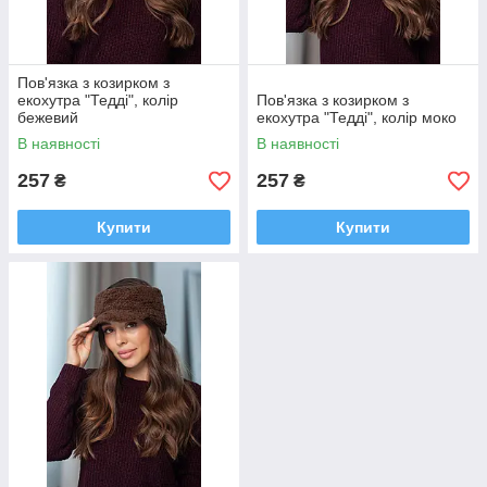
Пов'язка з козирком з
екохутра "Тедді", колір
Пов'язка з козирком з
бежевий
екохутра "Тедді", колір моко
В наявності
В наявності
257
257
₴
₴
Купити
Купити