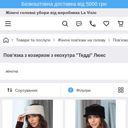
Безкоштовна доставка від 5000 грн
Жіночі головні убори від виробника La Visio
Товари та послуги
Жіночі пов'язки на голову
Пов'язк
Пов'язка з козирком з екохутра "Тедді" Люкс
жіноча
Сортування
0
Фільтри