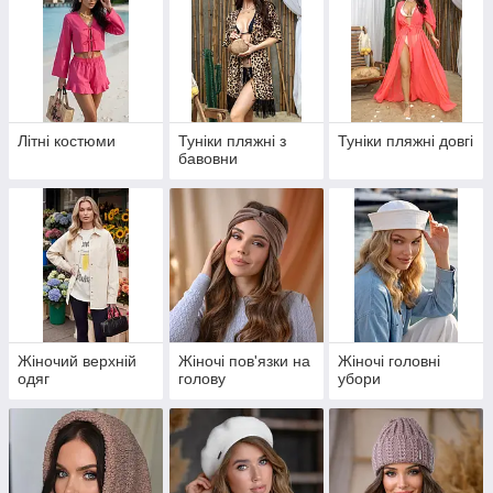
Літні костюми
Туніки пляжні з
Туніки пляжні довгі
бавовни
Жіночий верхній
Жіночі пов'язки на
Жіночі головні
одяг
голову
убори