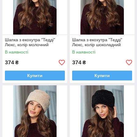
Шапка з екохутра "Тедді"
Шапка з екохутра "Тедді"
Люкс, колір молочний
Люкс, колір шоколадний
В наявності
В наявності
374
374
₴
₴
Купити
Купити