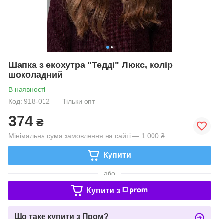
Шапка з екохутра "Тедді" Люкс, колір
шоколадний
В наявності
Код: 918-012
Тільки опт
374
₴
Мінімальна сума замовлення на сайті — 1 000 ₴
Купити
або
Купити з
Що таке купити з Пром?