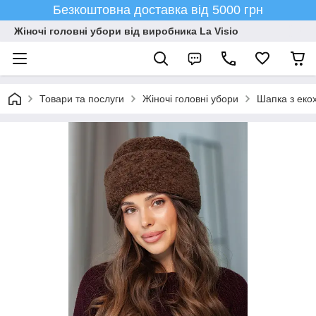
Безкоштовна доставка від 5000 грн
Жіночі головні убори від виробника La Visio
Товари та послуги
Жіночі головні убори
Шапка з екох