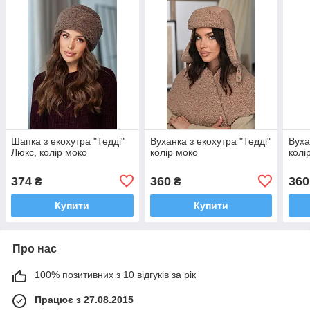
Шапка з екохутра "Тедді"
Вуханка з екохутра "Тедді"
Вуха
Люкс, колір моко
колір моко
колі
374
360
360
₴
₴
Купити
Купити
Про нас
100% позитивних з 10 відгуків за рік
Працює з 27.08.2015