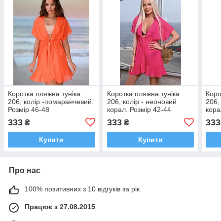
Коротка пляжна туніка
Коротка пляжна туніка
Коро
206, колір -помаранчевий.
206, колір - неоновий
206,
Розмір 46-48
корал. Розмір 42-44
кора
333
333
333
₴
₴
Купити
Купити
Про нас
100% позитивних з 10 відгуків за рік
Працює з 27.08.2015