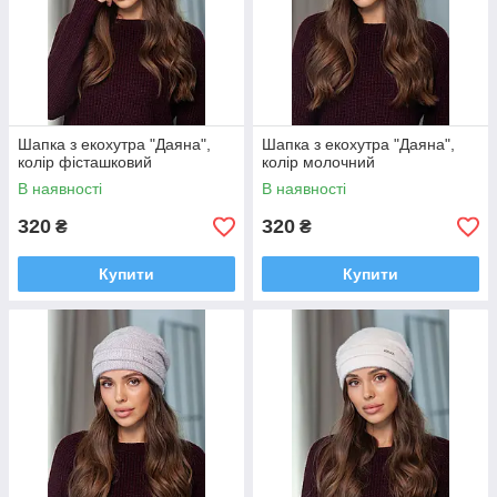
Шапка з екохутра "Даяна",
Шапка з екохутра "Даяна",
колір фісташковий
колір молочний
В наявності
В наявності
320
320
₴
₴
Купити
Купити