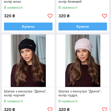
колір моко
колір бежевий
В наявності
В наявності
320
320
₴
₴
Купити
Купити
Шапка з екохутра "Даяна",
Шапка з екохутра "Даяна",
колір чорний
колір пудра
В наявності
В наявності
320
320
₴
₴