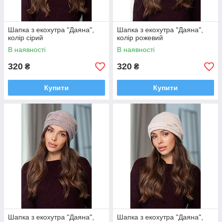
Шапка з екохутра "Даяна",
Шапка з екохутра "Даяна",
колір сірий
колір рожевий
В наявності
В наявності
320
320
₴
₴
Купити
Купити
Шапка з екохутра "Даяна",
Шапка з екохутра "Даяна",