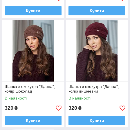
Купити
Купити
Шапка з екохутра "Даяна",
Шапка з екохутра "Даяна",
колір шоколад
колір вишневий
В наявності
В наявності
320
320
₴
₴
Купити
Купити