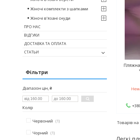
Жіночі комплекти з шапками
Жіночі в'язані снуди
ПРО НАС
ВІДГУКИ
ДОСТАВКА ТА ОПЛАТА
СТАТЬИ
Пляжна 
Фільтри
Діапазон цін, ₴
Нем
+380
Колір
Червоний
1
Чорний
1
Легкі пл