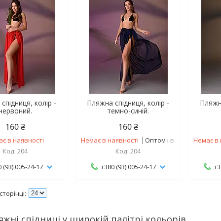
спідниця, колір -
Пляжна спідниця, колір -
Пляжна
червоний.
темно-синій.
160 ₴
160 ₴
ає в наявності
Немає в наявності
Оптом і в роздріб
Немає в 
204
204
 (93) 005-24-17
+380 (93) 005-24-17
+3
яжні спідниці у широкій палітрі кольорів