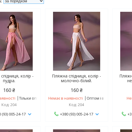
спідниця, колір -
Пляжна спідниця, колір -
Пляжна
пудра.
молочно-білий.
не
160 ₴
160 ₴
аявності
Тільки оптом
Немає в наявності
Оптом і в роздріб
Не
204
204
 (93) 005-24-17
+380 (93) 005-24-17
+3