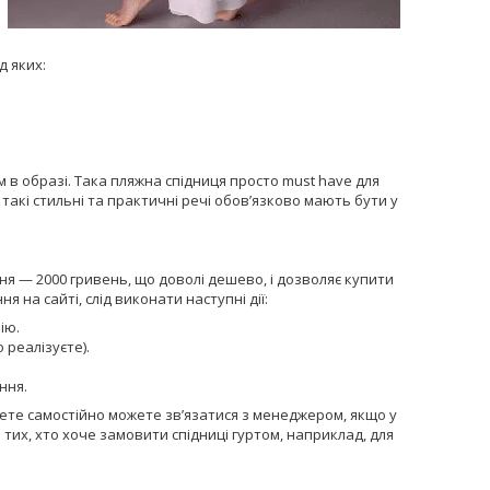
д яких:
 в образі. Така пляжна спідниця просто must have для
такі стильні та практичні речі обов’язково мають бути у
я — 2000 гривень, що доволі дешево, і дозволяє купити
на сайті, слід виконати наступні дії:
рію.
 реалізуєте).
ння.
ете самостійно можете зв’язатися з менеджером, якщо у
 тих, хто хоче замовити спідниці гуртом, наприклад, для