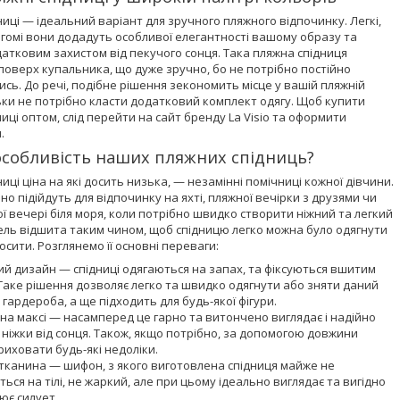
ниці — ідеальний варіант для зручного пляжного відпочинку. Легкі,
гомі вони додадуть особливої елегантності вашому образу та
атковим захистом від пекучого сонця. Така пляжна спідниця
поверх купальника, що дуже зручно, бо не потрібно постійно
сь. До речі, подібне рішення зекономить місце у вашій пляжній
льки не потрібно класти додатковий комплект одягу. Щоб купити
ниці оптом, слід перейти на сайт бренду La Visio та оформити
я.
особливість наших пляжних спідниць?
ниці ціна на які досить низька, — незамінні помічниці кожної дівчини.
но підійдуть для відпочинку на яхті, пляжної вечірки з друзями чи
 вечері біля моря, коли потрібно швидко створити ніжний та легкий
ель відшита таким чином, щоб спідницю легко можна було одягнути
осити. Розглянемо її основні переваги:
й дизайн — спідниці одягаються на запах, та фіксуються вшитим
Таке рішення дозволяє легко та швидко одягнути або зняти даний
гардероба, а ще підходить для будь-якої фігури.
а максі — насамперед це гарно та витончено виглядає і надійно
ніжки від сонця. Також, якщо потрібно, за допомогою довжини
иховати будь-які недоліки.
тканина — шифон, з якого виготовлена спідниця майже не
ться на тілі, не жаркий, але при цьому ідеально виглядає та вигідно
ює силует.