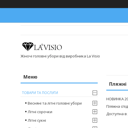
Жіночі головні убори від виробника La Visio
Пляжні 
ТОВАРИ ТА ПОСЛУГИ
НОВИНКА 20
Весняні та літні головні убори
Пляжна спід
Літні сорочки
Доступна в р
Літні сукні