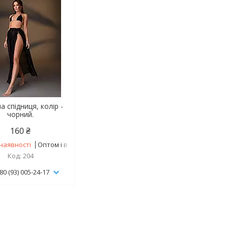
 спідниця, колір -
чорний.
160 ₴
наявності
Оптом і в роздріб
204
80 (93) 005-24-17