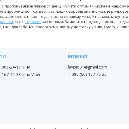
sio пропонує якісні пляжні спідниці, купити оптом які можна в нашому
не виробництво, тож вартість наших виробів значно нижче ринкової.
, адже якість пошиття для нас на першому місці. У нас можна купити 
халати
, сукні,
сорочки
чи костюми. Замовити продукцію можна як для 
 так і для себе. Ми пропонуємо швидку доставку у Київ, Одесу, Львів т
) 005-24-17
Інна
lavisio91@gmail.com
+ 380 (66) 167 76 33
) 167-76-33
Інна Viber