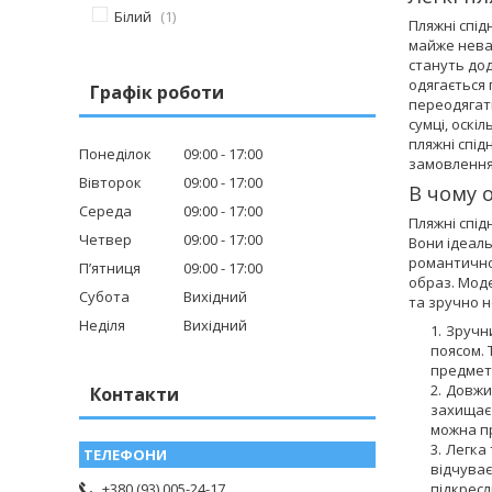
Білий
1
Пляжні спід
майже нева
стануть дод
одягається 
Графік роботи
переодягати
сумці, оскі
пляжні спід
Понеділок
09:00
17:00
замовленн
Вівторок
09:00
17:00
В чому 
Середа
09:00
17:00
Пляжні спід
Четвер
09:00
17:00
Вони ідеаль
романтичної
Пʼятниця
09:00
17:00
образ. Мод
Субота
Вихідний
та зручно н
Неділя
Вихідний
Зручни
поясом. 
предмет 
Довжин
Контакти
захищає 
можна пр
Легка 
відчуває
підкресл
+380 (93) 005-24-17