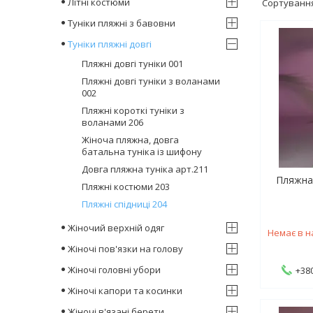
Літні костюми
Туніки пляжні з бавовни
Туніки пляжні довгі
Пляжні довгі туніки 001
Пляжні довгі туніки з воланами
002
Пляжні короткі туніки з
воланами 206
Жіноча пляжна, довга
батальна туніка із шифону
Довга пляжна туніка арт.211
Пляжна 
Пляжні костюми 203
Пляжні спідниці 204
Жіночий верхній одяг
Немає в н
Жіночі пов'язки на голову
Жіночі головні убори
+380
Жіночі капори та косинки
Жіночі в'язані берети