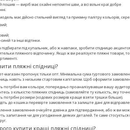
й пошив — виріб має охайні непомітні шви, а всі вільні краї добре
нні.
 модель має дійсно стильний вигляд та приємну палітру кольорів, сере
вий;
овий;
синій та інші відтінки.
 підбирати під купальник, або ж навпаки, зробити спідницю акцентом
тельки пляжного відпочинку. Якщо ж ви реалізуєте пляжні товари, то 
ртименті.
вити пляжні спідниці?
т-магазин пропонує тільки опт. Мінімальна сума гуртового замовленн
ниць навіть з низьким стартовим капіталом. Щоб оформити замовлення 
ть потрібні вам кольори, попередньо проаналізувавши вашу аудито
тесь з кількістю пляжних спідниць (замовляйте ту кількість, яку точно
ь потрібні розміри (ходових розмірів краще взяти трішки більше).
іть до кошика перевірте замовлення та залиште дані для відправле
лення замовлення очікуйте дзвінка для підтвердження, або ж ви мож
ть запитання чи для узгодження деяких деталей. Те саме стосується і
руг.
рого купити кращі пляжні спідниці?