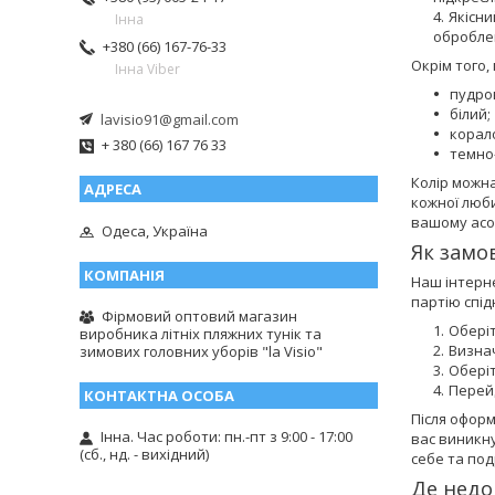
Якісни
Інна
обробле
+380 (66) 167-76-33
Окрім того,
Інна Viber
пудро
білий;
lavisio91@gmail.com
корал
+ 380 (66) 167 76 33
темно-
Колір можна
кожної люби
вашому асо
Одеса, Україна
Як замо
Наш інтерне
партію спід
Фірмовий оптовий магазин
Обері
виробника літніх пляжних тунік та
Визнач
зимових головних уборів "la Visio"
Оберіт
Перейд
Після оформ
Інна. Час роботи: пн.-пт з 9:00 - 17:00
вас виникну
(сб., нд. - вихідний)
себе та под
Де недо