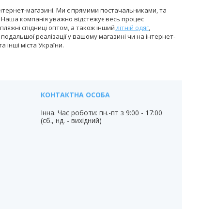
 інтернет-магазині. Ми є прямими постачальниками, та
 Наша компанія уважно відстежує весь процес
пляжні спідниці оптом, а також інший
літній одяг
,
подальшої реалізації у вашому магазині чи на інтернет-
а інші міста України.
Інна. Час роботи: пн.-пт з 9:00 - 17:00
(сб., нд. - вихідний)