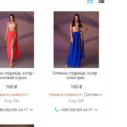
 спідниця, колір -
Пляжна спідниця, колір -
оновий корал.
електрик.
160 ₴
160 ₴
має в наявності
Немає в наявності
Оптом і в роздріб
204
204
80 (93) 005-24-17
+380 (93) 005-24-17