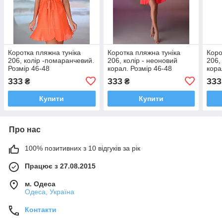
Коротка пляжна туніка
Коротка пляжна туніка
Коро
206, колір -помаранчевий.
206, колір - неоновий
206,
Розмір 46-48
корал. Розмір 46-48
кора
333
333
333
₴
₴
Купити
Купити
Про нас
100% позитивних з 10 відгуків за рік
Працює з 27.08.2015
м. Одеса
Одеса, Україна
Контакти