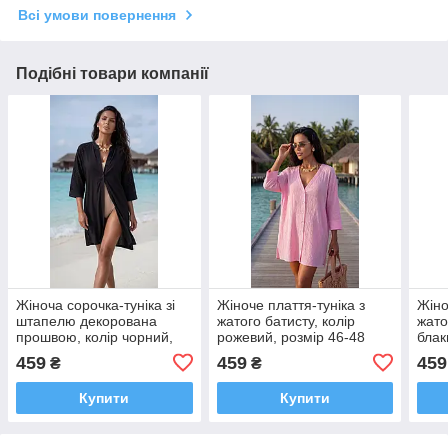
Всі умови повернення
Подібні товари компанії
Жіноча сорочка-туніка зі
Жіноче плаття-туніка з
Жіно
штапелю декорована
жатого батисту, колір
жато
прошвою, колір чорний,
рожевий, розмір 46-48
блак
розмір 42-44
459
459
459
₴
₴
Купити
Купити