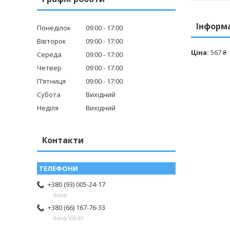
Інформ
Понеділок
09:00
17:00
Вівторок
09:00
17:00
Ціна:
567 ₴
Середа
09:00
17:00
Четвер
09:00
17:00
Пʼятниця
09:00
17:00
Субота
Вихідний
Неділя
Вихідний
Контакти
+380 (93) 005-24-17
Інна
+380 (66) 167-76-33
Інна Viber