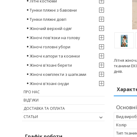
Літні костюми
Туніки пляжні з бавовни
Туніки пляжні довгі
Жіночий верхній одяг
Жіночі пов'язки на голову
Жіночі головні убори
Жіночі капори та косинки
Літня жіноч
Жіночі в'язані берети
тканини ЕКО
днів.
Жіночі комплекти з шапками
Жіночі в'язані снуди
Характ
ПРО НАС
ВІДГУКИ
Основні
ДОСТАВКА ТА ОПЛАТА
Вид вироб
СТАТЬИ
Колір
Тип ткани
Графік роботи