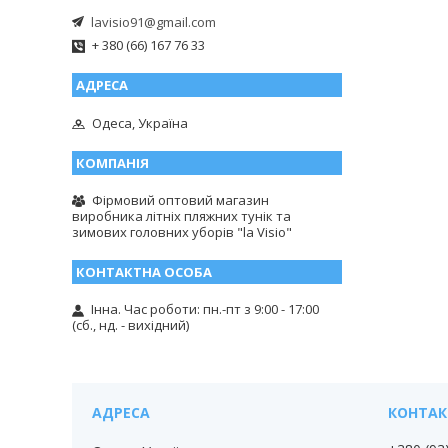
lavisio91@gmail.com
+ 380 (66) 167 76 33
Одеса, Україна
Фірмовий оптовий магазин
виробника літніх пляжних тунік та
зимових головних уборів "la Visio"
Інна. Час роботи: пн.-пт з 9:00 - 17:00
(сб., нд. - вихідний)