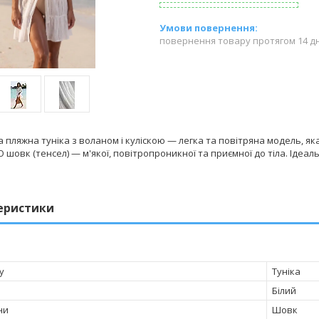
повернення товару протягом 14 д
а пляжна туніка з воланом і куліскою — легка та повітряна модель, яка
 шовк (тенсел) — м'якої, повітропроникної та приємної до тіла. Ідеал
еристики
у
Туніка
Білий
ни
Шовк