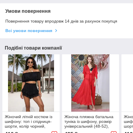
Умови повернення
Повернення товару впродовж 14 днів за рахунок покупця
Всі умови повернення
Подібні товари компанії
Жіночий літній костюм із
Жіноча пляжна батальна
Жіно
шифону: топ і спідниця-
туніка із шифону, розмір
шифо
шорти, колір чорний,
універсальний (48-52),
шорт
розмір універсальний (42-
колір червоний
розм