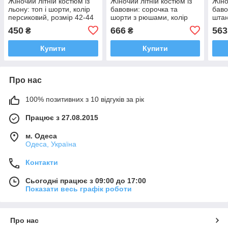
Жіночий літній костюм із
Жіночий літній костюм із
Жіно
льону: топ і шорти, колір
бавовни: сорочка та
баво
персиковий, розмір 42-44
шорти з рюшами, колір
штан
чорний, розмір 42-44
колі
450
666
563
₴
₴
Купити
Купити
Про нас
100% позитивних з 10 відгуків за рік
Працює з 27.08.2015
м. Одеса
Одеса, Україна
Контакти
Сьогодні працює з 09:00 до 17:00
Показати весь графік роботи
Про нас