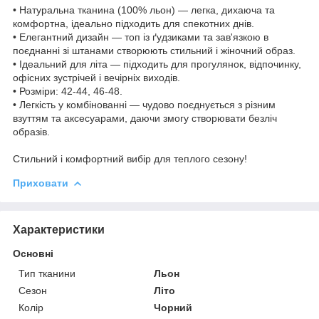
• Натуральна тканина (100% льон) — легка, дихаюча та
комфортна, ідеально підходить для спекотних днів.
• Елегантний дизайн — топ із ґудзиками та зав'язкою в
поєднанні зі штанами створюють стильний і жіночний образ.
• Ідеальний для літа — підходить для прогулянок, відпочинку,
офісних зустрічей і вечірніх виходів.
• Розміри: 42-44, 46-48.
• Легкість у комбінованні — чудово поєднується з різним
взуттям та аксесуарами, даючи змогу створювати безліч
образів.
Стильний і комфортний вибір для теплого сезону!
Приховати
Характеристики
Основні
Тип тканини
Льон
Сезон
Літо
Колір
Чорний