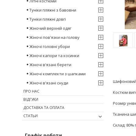
Літні костюми
Туніки пляжні з бавовни
Туніки пляжні довгі
Жіночий верхній одяг
Жіночі пов'язки на голову
Жіночі головні убори
Жіночі капори та косинки
Жіночі в'язані берети
Жіночі комплекти з шапками
Шифоновий к
Жіночі в'язані снуди
ПРО НАС
Костюм виго
ВІДГУКИ
Розмір унів
ДОСТАВКА ТА ОПЛАТА
Тканина ш
СТАТЬИ
Склад: 80% 
Графік роботи