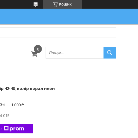
Кошик
р 42-48, колір корал неон
ті — 1 000 ₴
4-015
 з