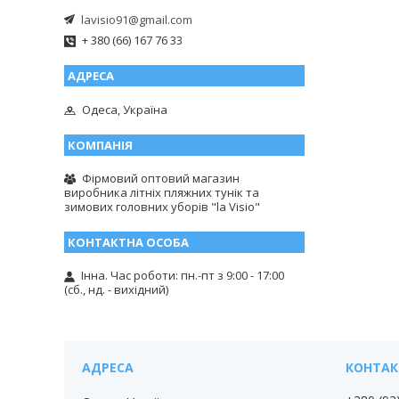
lavisio91@gmail.com
+ 380 (66) 167 76 33
Одеса, Україна
Фірмовий оптовий магазин
виробника літніх пляжних тунік та
зимових головних уборів "la Visio"
Інна. Час роботи: пн.-пт з 9:00 - 17:00
(сб., нд. - вихідний)