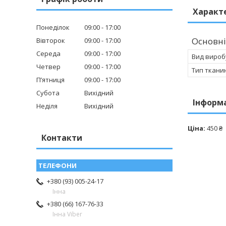
Характ
Понеділок
09:00
17:00
Основні
Вівторок
09:00
17:00
Середа
09:00
17:00
Вид вироб
Четвер
09:00
17:00
Тип ткани
Пʼятниця
09:00
17:00
Субота
Вихідний
Інформ
Неділя
Вихідний
Ціна:
450 ₴
Контакти
+380 (93) 005-24-17
Інна
+380 (66) 167-76-33
Інна Viber