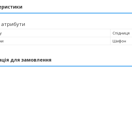
еристики
 атрибути
у
Спідниця
ни
Шифон
ація для замовлення