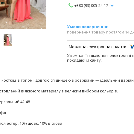
+380 (93) 005-24-17
повернення товару протягом 14 д
У компанії підключені електронні 
покидаючи сайту.
остюм із топом і довгою спідницею з розрізами — ідеальний варіант
товлений із якісного матеріалу з великим вибором кольорів.
ерсальний 42-48
ифон
поліестер, 10% шовк, 10% віскоза