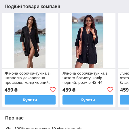
Подібні товари компанії
Жіноча сорочка-туніка зі
Жіноча сорочка-туніка з
Жіно
штапелю декорована
жатого батисту, колір
жато
прошвою, колір чорний,
чорний, розмір 42-44
блак
розмір 42-44
459
459
459
₴
₴
Купити
Купити
Про нас
100% позитивних з 10 відгуків за рік