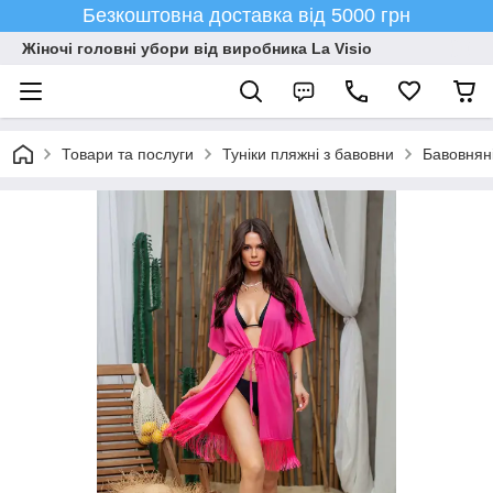
Безкоштовна доставка від 5000 грн
Жіночі головні убори від виробника La Visio
Товари та послуги
Туніки пляжні з бавовни
Бавовняні