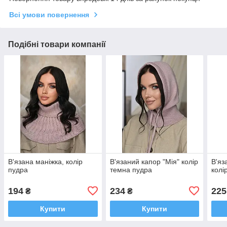
Всі умови повернення
Подібні товари компанії
В'язана маніжка, колір
В'язаний капор "Мія" колір
В'яз
пудра
темна пудра
колі
194
234
225
₴
₴
Купити
Купити