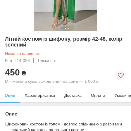
Літній костюм із шифону, розмір 42-48, колір
зелений
Немає в наявності
Код: 214-096
Тільки опт
450
₴
Мінімальна сума замовлення на сайті — 1 000 ₴
Опис
Характеристики
Доставка
Оплата
Умови п
Опис
Шифоновий костюм із топом і довгою спідницею з розрізами
— ідеальний варіант для літнього сезону.