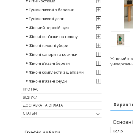
Літні костюми
Туніки пляжні з бавовни
Туніки пляжні довгі
Жіночий верхній одяг
Жіночі пов'язки на голову
Жіночі головні убори
Жіночі капори та косинки
Жіночий ко
Жіночі в'язані берети
універсальн
Жіночі комплекти з шапками
Жіночі в'язані снуди
ПРО НАС
ВІДГУКИ
Характ
ДОСТАВКА ТА ОПЛАТА
СТАТЬИ
Основні
Колір
Графік роботи