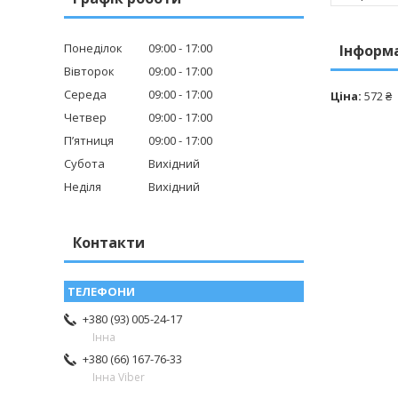
Понеділок
09:00
17:00
Інформ
Вівторок
09:00
17:00
Середа
09:00
17:00
Ціна:
572 ₴
Четвер
09:00
17:00
Пʼятниця
09:00
17:00
Субота
Вихідний
Неділя
Вихідний
Контакти
+380 (93) 005-24-17
Інна
+380 (66) 167-76-33
Інна Viber