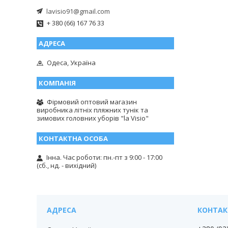
lavisio91@gmail.com
+ 380 (66) 167 76 33
Одеса, Україна
Фірмовий оптовий магазин
виробника літніх пляжних тунік та
зимових головних уборів "la Visio"
Інна. Час роботи: пн.-пт з 9:00 - 17:00
(сб., нд. - вихідний)