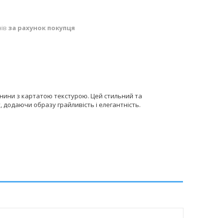
нів
за рахунок покупця
анини з картатою текстурою. Цей стильний та
, додаючи образу грайливість і елегантність.