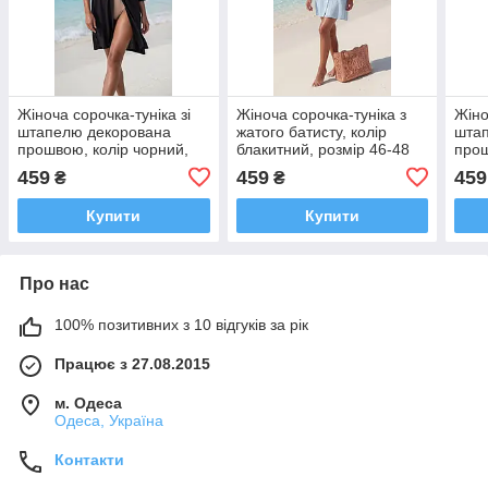
Жіноча сорочка-туніка зі
Жіноча сорочка-туніка з
Жіно
штапелю декорована
жатого батисту, колір
шта
прошвою, колір чорний,
блакитний, розмір 46-48
прош
розмір 42-44
розм
459
459
459
₴
₴
Купити
Купити
Про нас
100% позитивних з 10 відгуків за рік
Працює з 27.08.2015
м. Одеса
Одеса, Україна
Контакти