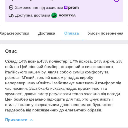
Замовлення під захистом
Доступна доставка
Характеристики
Доставка
Оплата
Умови повернення
Опис
Склад: 14% вовна,43% поліестер, 17% віскоза, 24% акрил, 2%
нейлон Цей жіночий бомбер, створений із високоякісного
італійського кашеміру, являє собою суміш комфорту та
розкоші. М'який, теплий кашемір надає виробу
неперевершену м'якість і забезпечує винятковий комфорт під
час носіння. Застібка-блискавка надає практичності та
зручності, даючи змогу регулювати тепло залежно від погоди.
Цей бомбер ідеально підходить для тих, хто цінує якість і
стиль, і стане універсальним доповненням до будь-якого
гардероба від повсякденних до елегантних образів.
Приховати