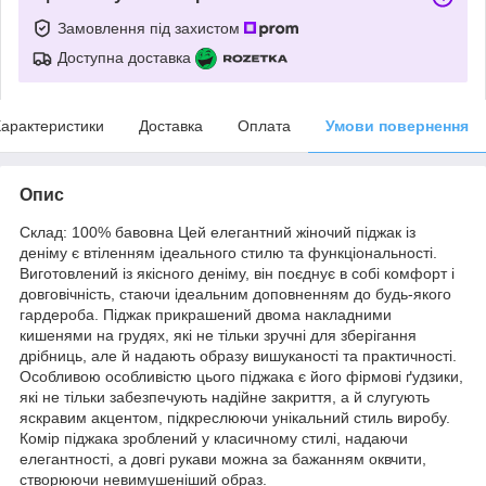
Замовлення під захистом
Доступна доставка
арактеристики
Доставка
Оплата
Умови повернення
Опис
Склад: 100% бавовна Цей елегантний жіночий піджак із
деніму є втіленням ідеального стилю та функціональності.
Виготовлений із якісного деніму, він поєднує в собі комфорт і
довговічність, стаючи ідеальним доповненням до будь-якого
гардероба. Піджак прикрашений двома накладними
кишенями на грудях, які не тільки зручні для зберігання
дрібниць, але й надають образу вишуканості та практичності.
Особливою особливістю цього піджака є його фірмові ґудзики,
які не тільки забезпечують надійне закриття, а й слугують
яскравим акцентом, підкреслюючи унікальний стиль виробу.
Комір піджака зроблений у класичному стилі, надаючи
елегантності, а довгі рукави можна за бажанням оквчити,
створюючи невимушеніший образ.