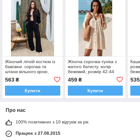
Жіночий літній костюм із
Жіноча сорочка-туніка з
Каше
бавовни: сорочка та
жатого батисту, колір
розм
штани вільного крою,
бежевий, розмір 42-44
беж
колір чорний, розмір 42-44
563
459
535
₴
₴
Купити
Купити
Про нас
100% позитивних з 10 відгуків за рік
Працює з 27.08.2015