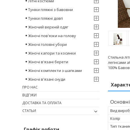
Літні костюми
Туніки пляжні з бавовни
Туніки пляжні довгі
Жіночий верхній одяг
Жіночі пов'язки на голову
Жіночі головні убори
Жіночі капори та косинки
Стильна літ
Жіночі в'язані берети
легінсами а
100% Бавовн
Жіночі комплекти з шапками
Жіночі в'язані снуди
Характ
ПРО НАС
ВІДГУКИ
Основні
ДОСТАВКА ТА ОПЛАТА
Вид вироб
СТАТЬИ
Колір
Тип ткани
Графік роботи