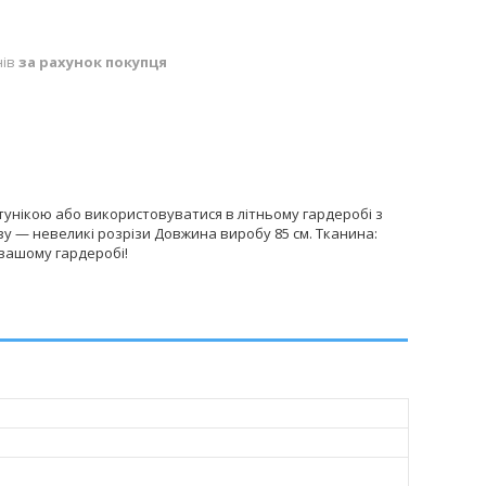
нів
за рахунок покупця
тунікою або використовуватися в літньому гардеробі з
зу — невеликі розрізи Довжина виробу 85 см. Тканина:
 вашому гардеробі!