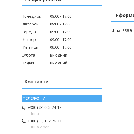
Інформ
Понеділок
09:00
17:00
Вівторок
09:00
17:00
Ціна:
558 ₴
Середа
09:00
17:00
Четвер
09:00
17:00
Пʼятниця
09:00
17:00
Субота
Вихідний
Неділя
Вихідний
Контакти
+380 (93) 005-24-17
Інна
+380 (66) 167-76-33
Інна Viber