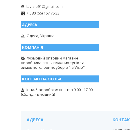
lavisio91@gmail.com
+ 380 (66) 167 76 33
Одеса, Україна
Фірмовий оптовий магазин
виробника літніх пляжних тунік та
зимових головних уборів "la Visio"
Інна. Час роботи: пн.-пт з 9:00 - 17:00
(сб., нд. - вихідний)