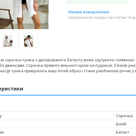
повернення товару протягом 14 д
ня сорочка-туніка з декорованого батисту може слугувати і пляжною 
бо джинсами. Сорочка прямого вільного крою на ґудзиках З боків уни
а Ця туніка прикрасить ваш літній образ і стане улюбленою річчю у
еристики
у
Сорочка
Білий
ни
Батист