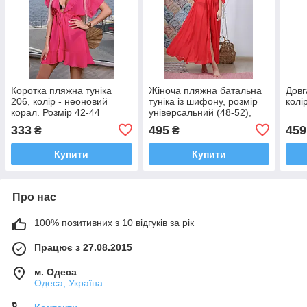
Коротка пляжна туніка
Жіноча пляжна батальна
Довг
206, колір - неоновий
туніка із шифону, розмір
колі
корал. Розмір 42-44
універсальний (48-52),
колір червоний
333
495
459
₴
₴
Купити
Купити
Про нас
100% позитивних з 10 відгуків за рік
Працює з 27.08.2015
м. Одеса
Одеса, Україна