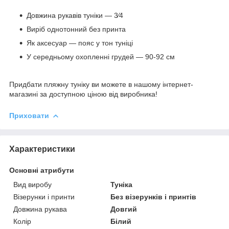
Довжина рукавів туніки — 3⁄4
Виріб однотонний без принта
Як аксесуар — пояс у тон туніці
У середньому охопленні грудей — 90-92 см
Придбати пляжну туніку ви можете в нашому інтернет-
магазині за доступною ціною від виробника!
Приховати
Характеристики
Основні атрибути
Вид виробу
Туніка
Візерунки і принти
Без візерунків і принтів
Довжина рукава
Довгий
Колір
Білий