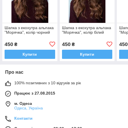
Шапка з екохутра альпака
Шапка з екохутра альпака
Шапк
"Морячка", колір чорний
"Морячка", колір білий
"Мор
450
450
450
₴
₴
Купити
Купити
Про нас
100% позитивних з 10 відгуків за рік
Працює з 27.08.2015
м. Одеса
Одеса, Україна
Контакти