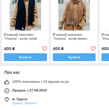
В'язаний комплект
В'язаний комплект
В'яз
"Ульяна", колір синій
"Ульяна", колір кемел
"Уль
405
405
405
₴
₴
Купити
Купити
Про нас
100% позитивних з 10 відгуків за рік
Працює з 27.08.2015
м. Одеса
Одеса, Україна