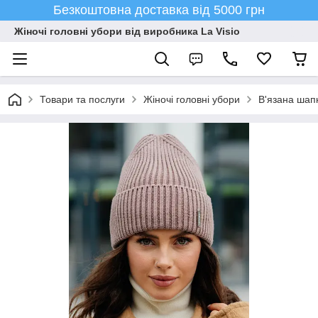
Безкоштовна доставка від 5000 грн
Жіночі головні убори від виробника La Visio
Товари та послуги
Жіночі головні убори
В'язана шап