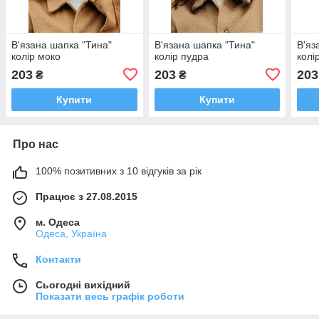
В'язана шапка "Тина"
В'язана шапка "Тина"
В'яз
колір моко
колір пудра
колі
203
203
203
₴
₴
Купити
Купити
Про нас
100% позитивних з 10 відгуків за рік
Працює з 27.08.2015
м. Одеса
Одеса, Україна
Контакти
Сьогодні вихідний
Показати весь графік роботи