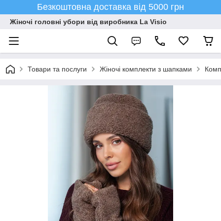
Безкоштовна доставка від 5000 грн
Жіночі головні убори від виробника La Visio
Товари та послуги
Жіночі комплекти з шапками
Комп