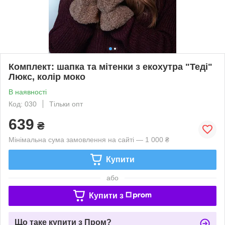
Комплект: шапка та мітенки з екохутра "Теді"
Люкс, колір моко
В наявності
Код: 030
Тільки опт
639
₴
Мінімальна сума замовлення на сайті — 1 000 ₴
Купити
або
Купити з
Що таке купити з Пром?