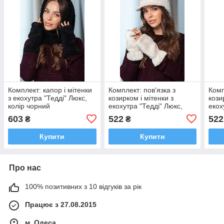
Комплект: капор і мітенки
Комплект: пов'язка з
Комп
з екохутра "Тедді" Люкс,
козирком і мітенки з
кози
колір чорний
екохутра "Тедді" Люкс,
екох
колір молочний
колі
603
522
522
₴
₴
Купити
Купити
Про нас
100% позитивних з 10 відгуків за рік
Працює з 27.08.2015
м. Одеса