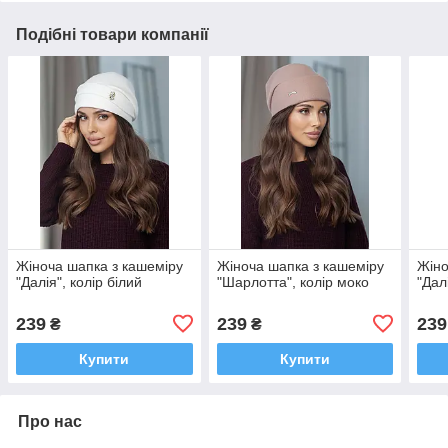
Подібні товари компанії
Жіноча шапка з кашеміру
Жіноча шапка з кашеміру
Жіно
"Далія", колір білий
"Шарлотта", колір моко
"Дал
239
239
239
₴
₴
Купити
Купити
Про нас