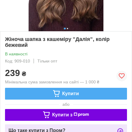
Жіноча шапка з кашеміру "Далія", колір
бежевий
В наявності
Код: 909-010
Тільки опт
239
₴
Мінімальна сума замовлення на сайті — 1 000 ₴
Купити
або
Купити з
Що таке купити з Пром?