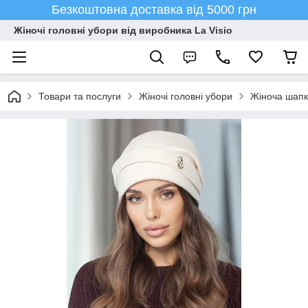
Безкоштовна доставка від 5000 грн
Жіночі головні убори від виробника La Visio
Товари та послуги
Жіночі головні убори
Жіноча шапка