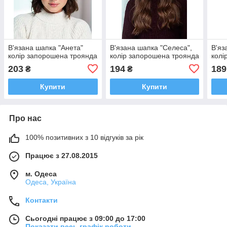
В'язана шапка "Анета"
В'язана шапка "Селеса",
В'яз
колір запорошена троянда
колір запорошена троянда
колі
203
194
189
₴
₴
Купити
Купити
Про нас
100% позитивних з 10 відгуків за рік
Працює з 27.08.2015
м. Одеса
Одеса, Україна
Контакти
Сьогодні працює з 09:00 до 17:00
Показати весь графік роботи