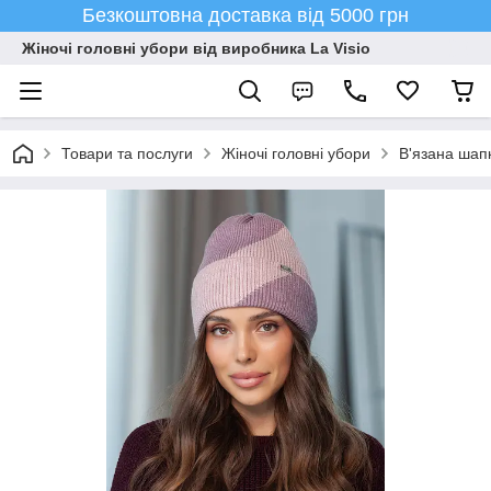
Безкоштовна доставка від 5000 грн
Жіночі головні убори від виробника La Visio
Товари та послуги
Жіночі головні убори
В'язана шап