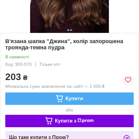
В'язана шапка "Джина", колір запорошена
троянда-темна пудра
В наявності
Код: 903-070
Тільки опт
203
₴
Мінімальна сума замовлення на сайті — 1 000 ₴
Купити
або
Купити з
Що таке купити з Пром?