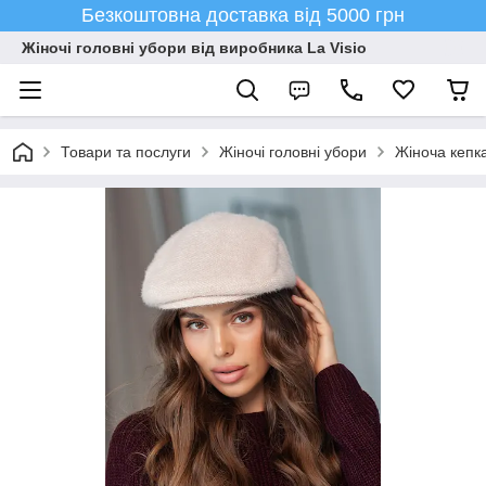
Безкоштовна доставка від 5000 грн
Жіночі головні убори від виробника La Visio
Товари та послуги
Жіночі головні убори
Жіноча кепка