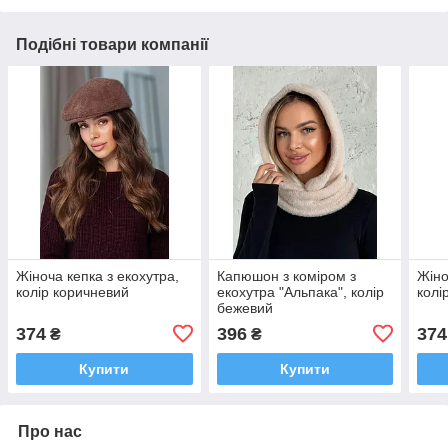
Подібні товари компанії
Жіноча кепка з екохутра,
Капюшон з коміром з
Жіно
колір коричневий
екохутра "Альпака", колір
колі
бежевий
374
396
374
₴
₴
Купити
Купити
Про нас