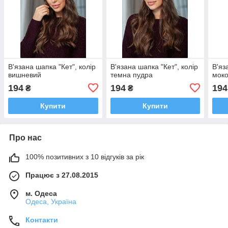
В'язана шапка "Кет", колір
В'язана шапка "Кет", колір
В'яз
вишневий
темна пудра
мок
194
194
194
₴
₴
Купити
Купити
Про нас
100% позитивних з 10 відгуків за рік
Працює з 27.08.2015
м. Одеса
Одеса, Україна
Контакти