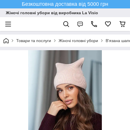
Безкоштовна доставка від 5000 грн
Жіночі головні убори від виробника La Visio
Товари та послуги
Жіночі головні убори
В'язана шапк