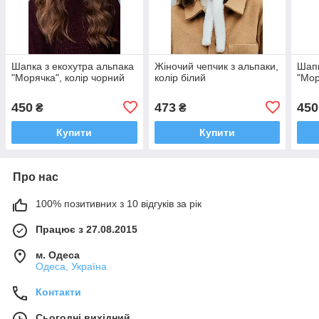
Шапка з екохутра альпака
Жіночий чепчик з альпаки,
Шапк
"Морячка", колір чорний
колір білий
"Мор
450
473
450
₴
₴
Купити
Купити
Про нас
100% позитивних з 10 відгуків за рік
Працює з 27.08.2015
м. Одеса
Одеса, Україна
Контакти
Сьогодні вихідний