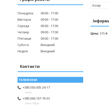
Колір
Понеділок
09:00
17:00
Вівторок
09:00
17:00
Інформ
Середа
09:00
17:00
Четвер
09:00
17:00
Ціна:
315 ₴
Пʼятниця
09:00
17:00
Субота
Вихідний
Неділя
Вихідний
Контакти
+380 (93) 005-24-17
Інна
+380 (66) 167-76-33
Інна Viber