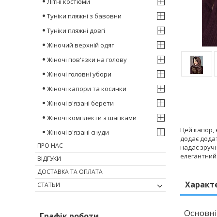
Літні костюми
Туніки пляжні з бавовни
Туніки пляжні довгі
Жіночий верхній одяг
Жіночі пов'язки на голову
Жіночі головні убори
Жіночі капори та косинки
Жіночі в'язані берети
Жіночі комплекти з шапками
Цей капор, 
Жіночі в'язані снуди
додає дода
ПРО НАС
надає зручн
елегантний 
ВІДГУКИ
ДОСТАВКА ТА ОПЛАТА
Характ
СТАТЬИ
Основні
Графік роботи