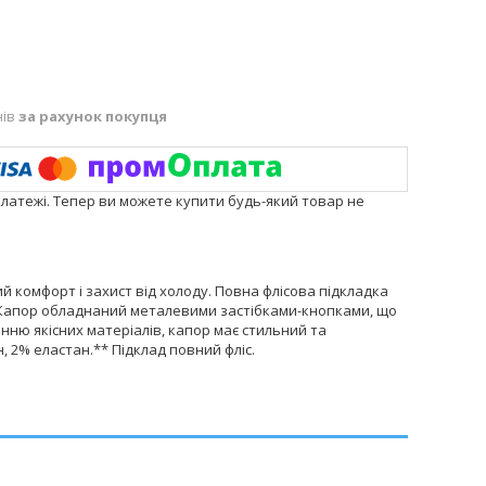
нів
за рахунок покупця
платежі. Тепер ви можете купити будь-який товар не
й комфорт і захист від холоду. Повна флісова підкладка
. Капор обладнаний металевими застібками-кнопками, що
анню якісних матеріалів, капор має стильний та
 2% еластан.** Підклад повний фліс.