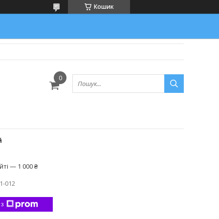
Кошик
й
ті — 1 000 ₴
1-012
 з