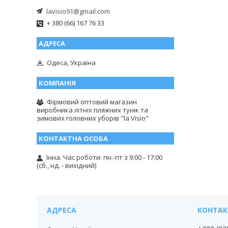
lavisio91@gmail.com
+ 380 (66) 167 76 33
Одеса, Україна
Фірмовий оптовий магазин
виробника літніх пляжних тунік та
зимових головних уборів "la Visio"
Інна. Час роботи: пн.-пт з 9:00 - 17:00
(сб., нд. - вихідний)