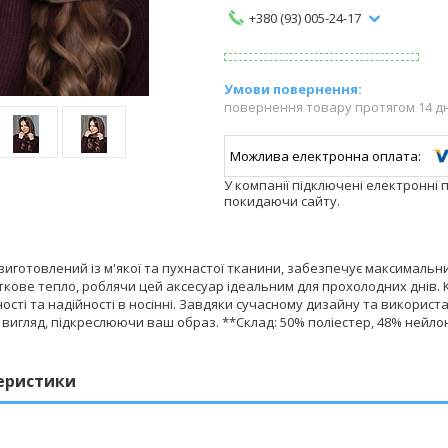
+380 (93) 005-24-17
повернення товару протягом 14 д
У компанії підключені електронні 
покидаючи сайту.
виготовлений із м'якої та пухнастої тканини, забезпечує максимальни
ткове тепло, роблячи цей аксесуар ідеальним для прохолодних днів
ості та надійності в носінні. Завдяки сучасному дизайну та використ
вигляд, підкреслюючи ваш образ. **Склад: 50% поліестер, 48% нейлон,
еристики