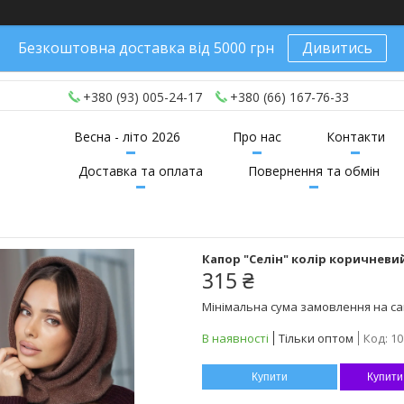
Безкоштовна доставка від 5000 грн
Дивитись
+380 (93) 005-24-17
+380 (66) 167-76-33
Весна - літо 2026
Про нас
Контакти
Доставка та оплата
Повернення та обмін
Капор "Селін" колір коричневи
315 ₴
Мінімальна сума замовлення на сай
В наявності
Тільки оптом
Код:
10
Купити
Купити