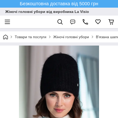
Безкоштовна доставка від 5000 грн
Жіночі головні убори від виробника La Visio
Товари та послуги
Жіночі головні убори
В'язана шапк