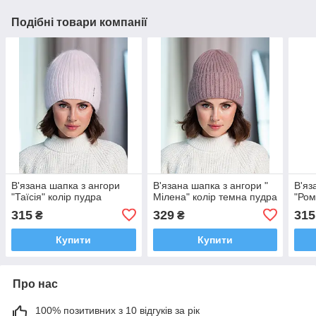
Подібні товари компанії
В'язана шапка з ангори
В'язана шапка з ангори "
В'яз
"Таїсія" колір пудра
Мілена" колір темна пудра
"Ром
315
329
315
₴
₴
Купити
Купити
Про нас
100% позитивних з 10 відгуків за рік