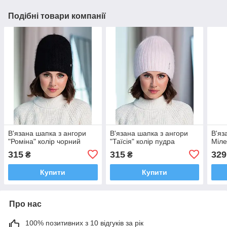
Подібні товари компанії
В'язана шапка з ангори
В'язана шапка з ангори
В'яз
"Роміна" колір чорний
"Таїсія" колір пудра
Міле
315
315
329
₴
₴
Купити
Купити
Про нас
100% позитивних з 10 відгуків за рік