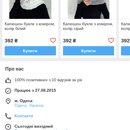
Капюшон букле з коміром,
Капюшон букле з коміром,
Капю
колір білий
колір сірий
колі
392
392
392
₴
₴
Купити
Купити
Про нас
100% позитивних з 10 відгуків за рік
Працює з 27.08.2015
м. Одеса
Одеса, Україна
Контакти
Сьогодні вихідний