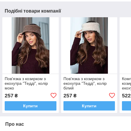
Подібні товари компанії
Пов'язка з козирком з
Пов'язка з козирком з
Комп
екохутра "Тедді", колір
екохутра "Тедді", колір
кози
моко
білий
екох
колі
257
257
522
₴
₴
Купити
Купити
Про нас