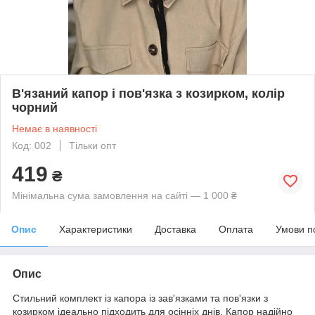
В'язаний капор і пов'язка з козирком, колір
чорний
Немає в наявності
Код: 002
Тільки опт
419
₴
Мінімальна сума замовлення на сайті — 1 000 ₴
Опис
Характеристики
Доставка
Оплата
Умови п
Опис
Стильний комплект із капора із зав'язками та пов'язки з
козирком ідеально підходить для осінніх днів. Капор надійно