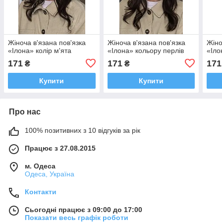
Жіноча в'язана пов'язка
Жіноча в'язана пов'язка
Жіно
«Ілона» колір м'ята
«Ілона» кольору перлів
«Іло
171
171
171
₴
₴
Купити
Купити
Про нас
100% позитивних з 10 відгуків за рік
Працює з 27.08.2015
м. Одеса
Одеса, Україна
Контакти
Сьогодні працює з 09:00 до 17:00
Показати весь графік роботи