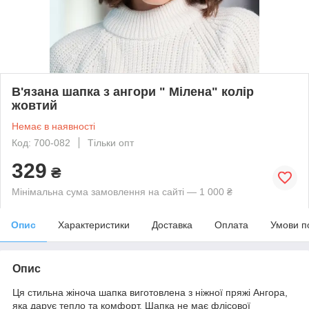
В'язана шапка з ангори " Мілена" колір
жовтий
Немає в наявності
Код: 700-082
Тільки опт
329
₴
Мінімальна сума замовлення на сайті — 1 000 ₴
Опис
Характеристики
Доставка
Оплата
Умови п
Опис
Ця стильна жіноча шапка виготовлена з ніжної пряжі Ангора,
яка дарує тепло та комфорт. Шапка не має флісової