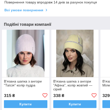
Повернення товару впродовж 14 днів за рахунок покупця
Всі умови повернення
Подібні товари компанії
В'язана шапка з ангори
В'язана шапка з ангори
В'яз
"Таїсія" колір пудра
"Афіна", колір жовтий —
Міле
сірий
315
338
329
₴
₴
Купити
Купити