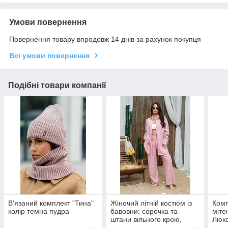
Умови повернення
Повернення товару впродовж 14 днів за рахунок покупця
Всі умови повернення
Подібні товари компанії
В'язаний комплект "Тина"
Жіночий літній костюм із
Комп
колір темна пудра
бавовни: сорочка та
міте
штани вільного крою,
Люкс
колір пудра, розмір 46-48