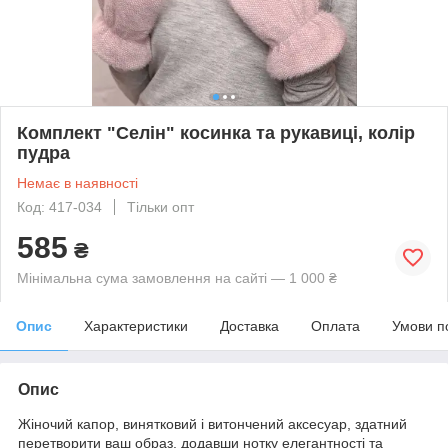
Комплект "Селін" косинка та рукавиці, колір
пудра
Немає в наявності
Код: 417-034
Тільки опт
585
₴
Мінімальна сума замовлення на сайті — 1 000 ₴
Опис
Характеристики
Доставка
Оплата
Умови п
Опис
Жіночий капор, винятковий і витончений аксесуар, здатний
перетворити ваш образ, додавши нотку елегантності та