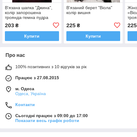
В'язана шапка "Джина",
В'язаний берет "Віола"
Жіно
колір запорошена
колір вишня
«Віо
троянда-темна пудра
тро
203
225
225
₴
₴
Купити
Купити
Про нас
100% позитивних з 10 відгуків за рік
Працює з 27.08.2015
м. Одеса
Одеса, Україна
Контакти
Сьогодні працює з 09:00 до 17:00
Показати весь графік роботи