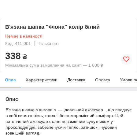
В'язана шапка "Фіона" колір білий
Немає в наявності
Код: 411-001
Тільки опт
338
₴
Мінімальна сума замовлення на сайті — 1 000 ₴
Опис
Характеристики
Доставка
Оплата
Умови п
Опис
В'язана шапка з ангори з — ідеальний аксесуар , що поєднує
в собі винятковість, стиль і безкомпромісний комфорт. Цей
витончений аксесуар стане незамінним супутником у
прохолодні дні, забезпечуючи тепло, затишок і чудовий
зовнішній вигляд.