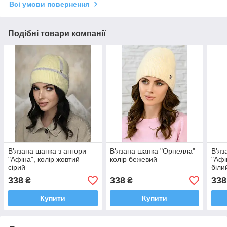
Всі умови повернення
Подібні товари компанії
В'язана шапка з ангори
В'язана шапка "Орнелла"
В'яз
"Афіна", колір жовтий —
колір бежевий
"Афі
сірий
біли
338
338
338
₴
₴
Купити
Купити