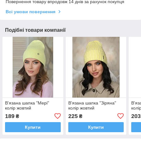
Повернення товару впродовж 14 днів за рахунок покупця
Всі умови повернення
Подібні товари компанії
В'язана шапка "Мері"
В'язана шапка "Зіряна"
В'яз
колір жовтий
колір жовтий
колі
189
225
203
₴
₴
Купити
Купити