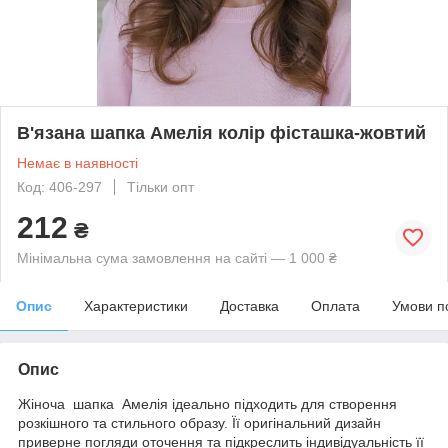
В'язана шапка Амелія колір фісташка-жовтий
Немає в наявності
Код: 406-297
Тільки опт
212
₴
Мінімальна сума замовлення на сайті — 1 000 ₴
Опис
Характеристики
Доставка
Оплата
Умови п
Опис
Жіноча шапка Амелія ідеально підходить для створення
розкішного та стильного образу. Її оригінальний дизайн
приверне погляди оточення та підкреслить індивідуальність її