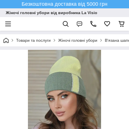
Безкоштовна доставка від 5000 грн
Жіночі головні убори від виробника La Visio
Товари та послуги
Жіночі головні убори
В'язана шап