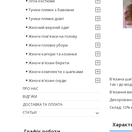
Літні костюми
Туніки пляжні з бавовни
Туніки пляжні довгі
Жіночий верхній одяг
Жіночі пов'язки на голову
Жіночі головні убори
Жіночі капори та косинки
Жіночі в'язані берети
Жіночі комплекти з шапками
В'язана шап
Жіночі в'язані снуди
так і до мо
ПРО НАС
В'язання в
ВІДГУКИ
Декорован
ДОСТАВКА ТА ОПЛАТА
Склад: 12% 
СТАТЬИ
Характ
Графік роботи