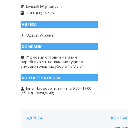
lavisio91@gmail.com
+ 380 (66) 167 76 33
Одеса, Україна
Фірмовий оптовий магазин
виробника літніх пляжних тунік та
зимових головних уборів "la Visio"
Інна. Час роботи: пн.-пт з 9:00 - 17:00
(сб., нд. - вихідний)