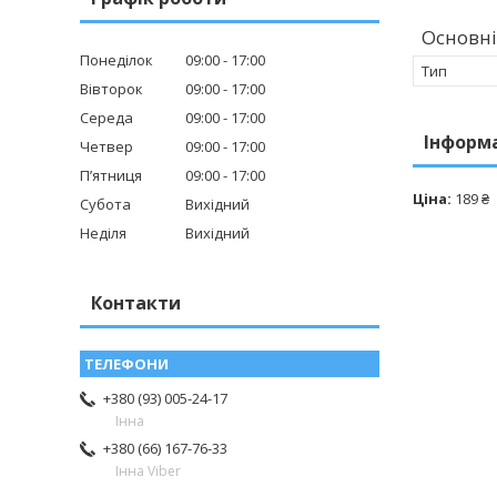
Основні
Понеділок
09:00
17:00
Тип
Вівторок
09:00
17:00
Середа
09:00
17:00
Інформ
Четвер
09:00
17:00
Пʼятниця
09:00
17:00
Ціна:
189 ₴
Субота
Вихідний
Неділя
Вихідний
Контакти
+380 (93) 005-24-17
Інна
+380 (66) 167-76-33
Інна Viber