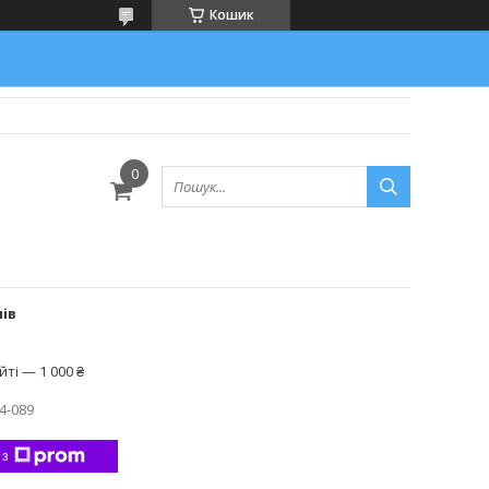
Кошик
лів
ті — 1 000 ₴
4-089
 з