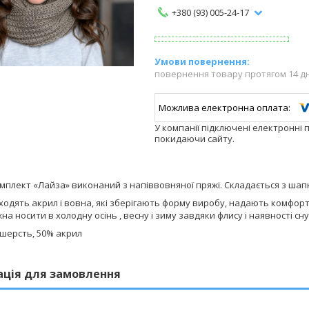
+380 (93) 005-24-17
повернення товару протягом 14 д
У компанії підключені електронні 
покидаючи сайту.
мплект «Лайза» виконаний з напіввовняної пряжі. Складається з шапк
ходять акрил і вовна, які зберігають форму виробу, надають комфорт 
а носити в холодну осінь , весну і зиму завдяки флису і наявності сн
 шерсть, 50% акрил
ація для замовлення