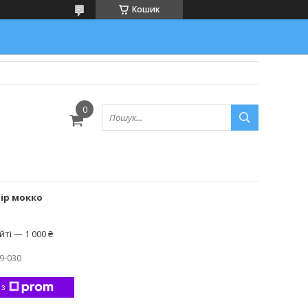
Кошик
ір мокко
ті — 1 000 ₴
9-030
 з