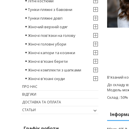
Літні костюми
Туніки пляжні з бавовни
Туніки пляжні довгі
Жіночий верхній одяг
Жіночі пов'язки на голову
Жіночі головні убори
Жіночі капори та косинки
Жіночі в'язані берети
Жіночі комплекти з шапками
В'язаний ко
Жіночі в'язані снуди
До складу в
ПРО НАС
Модель можн
ВІДГУКИ
Склад : 50%
ДОСТАВКА ТА ОПЛАТА
СТАТЬИ
Інформ
Графік роботи