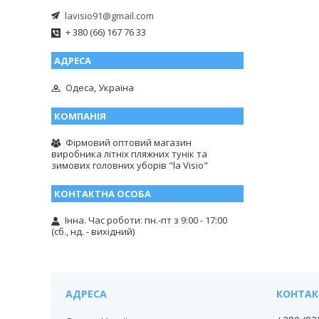
lavisio91@gmail.com
+ 380 (66) 167 76 33
Одеса, Україна
Фірмовий оптовий магазин
виробника літніх пляжних тунік та
зимових головних уборів "la Visio"
Інна. Час роботи: пн.-пт з 9:00 - 17:00
(сб., нд. - вихідний)